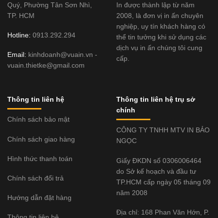
Quý, Phường Tân Sơn Nhì,
In được thành lập từ năm
TP. HCM
2008, là đơn vị in ấn chuyên
nghiệp, uy tín khách hàng có
Hotline:
0913.292.294
thể tin tưởng khi sử dụng các
dịch vụ in ấn chúng tôi cung
Email:
kinhdoanh@vuain.vn -
cấp.
vuain.thietke@gmail.com
Thông tin liên hệ
Thông tin liên hệ trụ sở
chính
Chính sách bảo mật
CÔNG TY TNHH MTV IN BẢO
Chính sách giao hàng
NGỌC
Hình thức thanh toán
Giấy ĐKDN số 0306006464
do Sở kế hoạch và đầu tư
Chính sách đổi trả
TP.HCM cấp ngày 05 tháng 09
năm 2008
Hướng dẫn đặt hàng
Địa chỉ: 168 Phan Văn Hớn, P.
Thông tin liên hệ