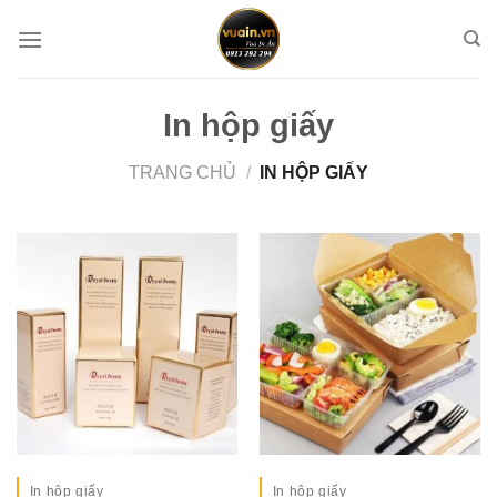
Chuyển
đến
nội
dung
In hộp giấy
TRANG CHỦ
/
IN HỘP GIẤY
In hộp giấy
In hộp giấy