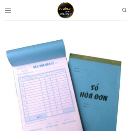
Chuyển
đến
nội
dung