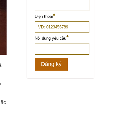
à
a
hắc