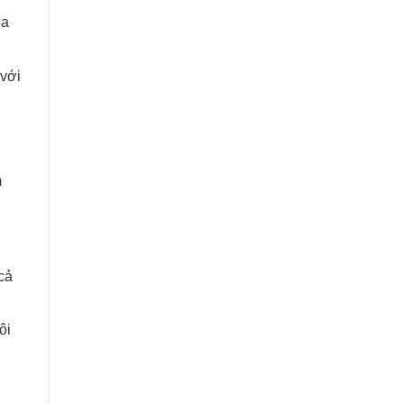
ủa
 với
m
cả
ôi