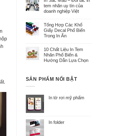
In Sắc Màu – Đối tác in
tem nhãn uy tín của
doanh nghiệp Việt
Tổng Hợp Các Khổ
Giấy Decal Phổ Biến
ản
Trong In Ấn
 hộp
nh
10 Chất Liệu In Tem
Nhãn Phổ Biến &
Hướng Dẫn Lựa Chọn
SẢN PHẨM NỔI BẬT
ất.
In tờ rơi mỹ phẩm
In folder