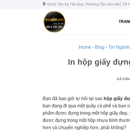
Chuyển
424/2 Tân Kỳ Tân Quý, Phường Tân Sơn Nhì, TP.
đến
nội
TRAN
dung
Home
-
Blog
-
Tin Ngành
In hộp giấy đựng
ĐÃ ĐĂ
Bạn đã bao giờ tự hỏi tại sao
hộp giấy đ
bạn đang đi qua một quầy cà phê và bạn 
phẩm được đựng trong một hộp giấy đẹp, s
được đựng trong một hộp nhựa bình thườ
hơn và chuyên nghiệp hơn, phải không?