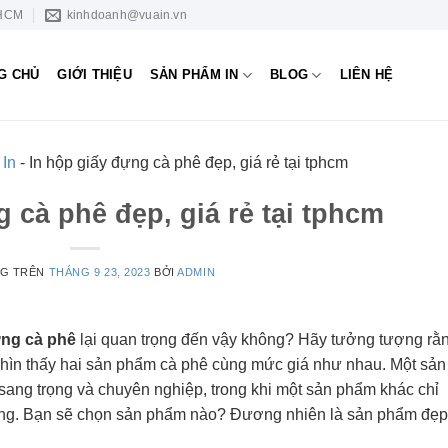
 HCM
kinhdoanh@vuain.vn
G CHỦ
GIỚI THIỆU
SẢN PHẨM IN
BLOG
LIÊN HỆ
 In
-
In hộp giấy đựng cà phê đẹp, giá rẻ tại tphcm
 cà phê đẹp, giá rẻ tại tphcm
NG TRÊN
THÁNG 9 23, 2023
BỞI
ADMIN
ựng cà phê
lại quan trọng đến vậy không? Hãy tưởng tượng rằ
nhìn thấy hai sản phẩm cà phê cùng mức giá như nhau. Một sản
ang trọng và chuyên nghiệp, trong khi một sản phẩm khác chỉ
ng. Bạn sẽ chọn sản phẩm nào? Đương nhiên là sản phẩm đẹp