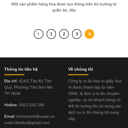
Một sản phẩm hàng hóa được lưu thông trên thị trường từ
quần áo, dày
1
2
3
4
Thông tin liên hệ
Về chúng tôi
Địa chỉ:
424/2 Tân Kỳ Tân
Công ty in ấn bao bì giấy Vua
Quý, Phường Tân Sơn Nhì,
In được thành lập từ năm
TP. HCM
2008, là đơn vị in ấn chuyên
nghiệp, uy tín khách hàng có
Hotline:
0913.292.294
thể tin tưởng khi sử dụng các
dịch vụ in ấn chúng tôi cung
Email:
kinhdoanh@vuain.vn -
cấp.
vuain.thietke@gmail.com