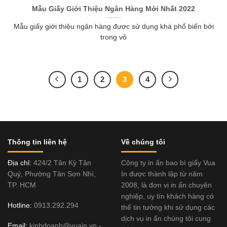
Mẫu Giấy Giới Thiệu Ngân Hàng Mới Nhất 2022
Mẫu giấy giới thiệu ngân hàng được sử dụng khá phổ biến bởi
trong vô
1
2
3
4
Thông tin liên hệ
Về chúng tôi
Địa chỉ:
424/2 Tân Kỳ Tân
Công ty in ấn bao bì giấy Vua
Quý, Phường Tân Sơn Nhì,
In được thành lập từ năm
TP. HCM
2008, là đơn vị in ấn chuyên
nghiệp, uy tín khách hàng có
Hotline:
0913.292.294
thể tin tưởng khi sử dụng các
dịch vụ in ấn chúng tôi cung
Email:
kinhdoanh@vuain.vn -